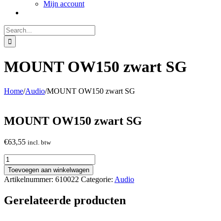
Mijn account
Search
for:
MOUNT OW150 zwart SG
Home
/
Audio
/
MOUNT OW150 zwart SG
MOUNT OW150 zwart SG
€
63,55
incl. btw
MOUNT
OW150
Toevoegen aan winkelwagen
zwart
Artikelnummer:
610022
Categorie:
Audio
SG
aantal
Gerelateerde producten