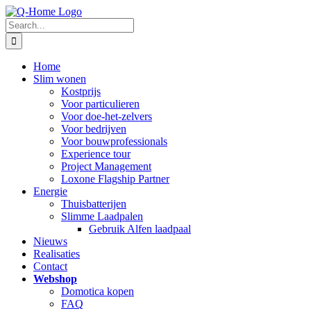
Skip
to
Search
content
for:
Home
Slim wonen
Kostprijs
Voor particulieren
Voor doe-het-zelvers
Voor bedrijven
Voor bouwprofessionals
Experience tour
Project Management
Loxone Flagship Partner
Energie
Thuisbatterijen
Slimme Laadpalen
Gebruik Alfen laadpaal
Nieuws
Realisaties
Contact
Webshop
Domotica kopen
FAQ