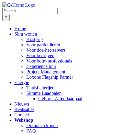
Skip
to
Search
content
for:
Home
Slim wonen
Kostprijs
Voor particulieren
Voor doe-het-zelvers
Voor bedrijven
Voor bouwprofessionals
Experience tour
Project Management
Loxone Flagship Partner
Energie
Thuisbatterijen
Slimme Laadpalen
Gebruik Alfen laadpaal
Nieuws
Realisaties
Contact
Webshop
Domotica kopen
FAQ