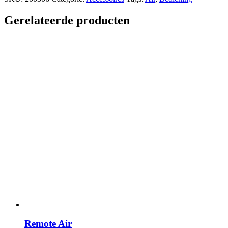
Adapter
for
Gerelateerde producten
Touch
Surface
Air
aantal
Remote Air